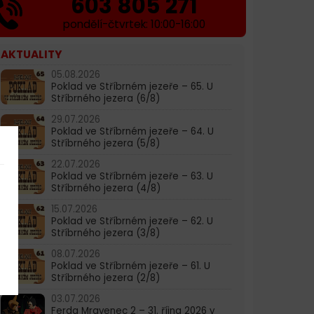
603 805 271
pondělí-čtvrtek: 10:00-16:00
AKTUALITY
05.08.2026
Poklad ve Stříbrném jezeře – 65. U
Stříbrného jezera (6/8)
29.07.2026
Poklad ve Stříbrném jezeře – 64. U
Stříbrného jezera (5/8)
22.07.2026
Poklad ve Stříbrném jezeře – 63. U
Stříbrného jezera (4/8)
15.07.2026
Poklad ve Stříbrném jezeře – 62. U
Stříbrného jezera (3/8)
08.07.2026
Poklad ve Stříbrném jezeře – 61. U
Stříbrného jezera (2/8)
03.07.2026
Ferda Mravenec 2 – 31. října 2026 v