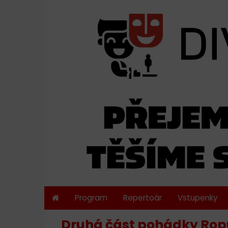
Program
Repertoár
Vstupenky
Druhá část pohádky Rop