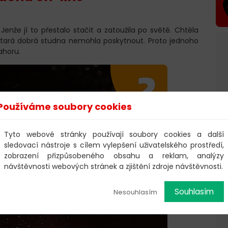
 Jenže jí to přestalo stačit a zatoužila po světě. Chtěla
jí stará dobrá studna nemohla poskytnout. Proto jednoho
ahoru.
Používáme soubory cookies
Tyto webové stránky používají soubory cookies a další
sledovací nástroje s cílem vylepšení uživatelského prostředí,
zobrazení přizpůsobeného obsahu a reklam, analýzy
návštěvnosti webových stránek a zjištění zdroje návštěvnosti.
Souhlasím
Nesouhlasím