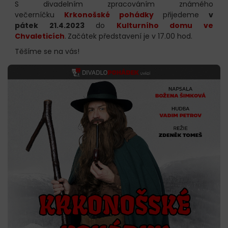
S divadelním zpracováním známého
večerníčku
Krkonošské pohádky
přijedeme
v
pátek 21.4.2023
do
Kulturního domu ve
Chvaleticích
.
Začátek představení je v 17.00 hod.
Těšíme se na vás!