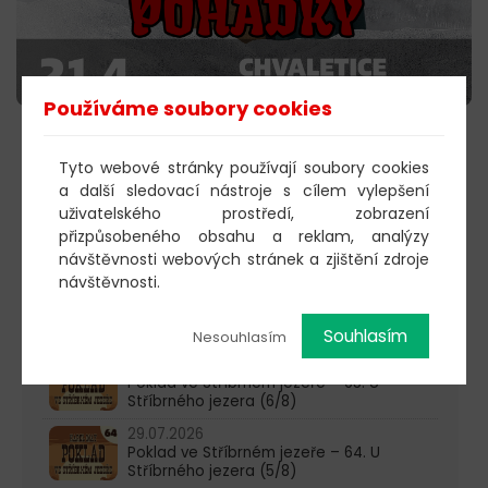
Používáme soubory cookies
KOUPIT VSTUPENKY
Tyto webové stránky používají soubory cookies
a další sledovací nástroje s cílem vylepšení
uživatelského prostředí, zobrazení
přizpůsobeného obsahu a reklam, analýzy
603 805 271
návštěvnosti webových stránek a zjištění zdroje
návštěvnosti.
pondělí-čtvrtek: 10:00-16:00
AKTUALITY
Souhlasím
Nesouhlasím
05.08.2026
Poklad ve Stříbrném jezeře – 65. U
Stříbrného jezera (6/8)
29.07.2026
Poklad ve Stříbrném jezeře – 64. U
Stříbrného jezera (5/8)