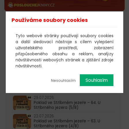
Používáme soubory cookies
POSLECHNOUT
Tyto webové stránky používají soubory cookies
a další sledovací nástroje s cílem vylepšení
uživatelského prostředí, zobrazení
603 805 271
přizpůsobeného obsahu a reklam, analýzy
pondělí-čtvrtek: 10:00-16:00
návštěvnosti webových stránek a zjištění zdroje
návštěvnosti.
AKTUALITY
05.08.2026
Souhlasím
Nesouhlasím
Poklad ve Stříbrném jezeře – 65. U
Stříbrného jezera (6/8)
29.07.2026
Poklad ve Stříbrném jezeře – 64. U
Stříbrného jezera (5/8)
22.07.2026
Poklad ve Stříbrném jezeře – 63. U
Stříbrného jezera (4/8)