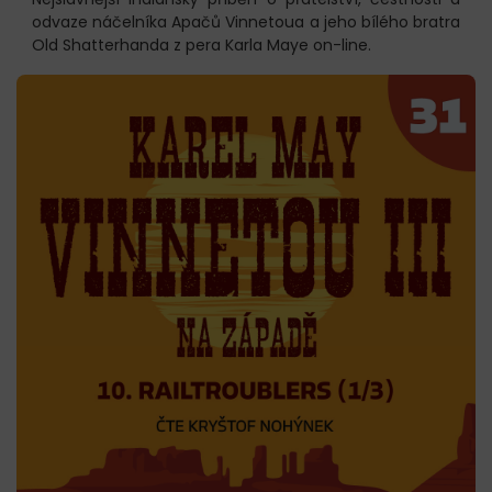
odvaze náčelníka Apačů Vinnetoua a jeho bílého bratra
Old Shatterhanda z pera Karla Maye on-line.