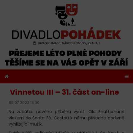
Vinnetou III – 31. část on-line
05.07.2023 18:00
Na začátku nového příběhu vyráží Old Shatterhand
vlakem do Santa Fé. Cestou k němu přisedne podivně
vyhlížející mužík.
Nejslavnější indiánský příběh o přátelství, čestnosti a