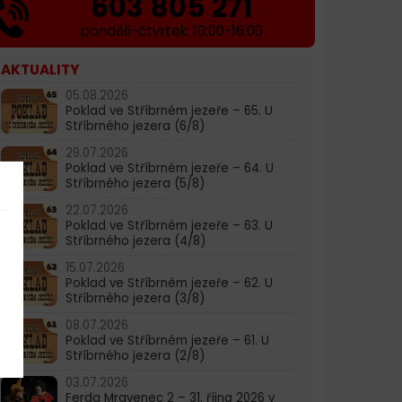
603 805 271
pondělí-čtvrtek: 10:00-16:00
AKTUALITY
05.08.2026
Poklad ve Stříbrném jezeře – 65. U
Stříbrného jezera (6/8)
29.07.2026
Poklad ve Stříbrném jezeře – 64. U
Stříbrného jezera (5/8)
22.07.2026
Poklad ve Stříbrném jezeře – 63. U
Stříbrného jezera (4/8)
15.07.2026
Poklad ve Stříbrném jezeře – 62. U
Stříbrného jezera (3/8)
08.07.2026
Poklad ve Stříbrném jezeře – 61. U
Stříbrného jezera (2/8)
03.07.2026
Ferda Mravenec 2 – 31. října 2026 v