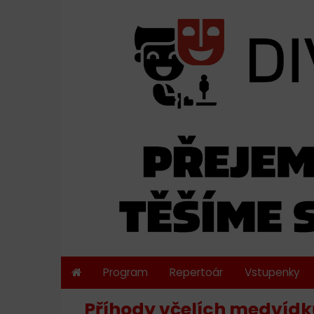
Program
Repertoár
Vstupenky
Příhody včelích medvídků