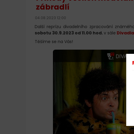
zábradlí
04.08.2023 12:00
Další reprízu divadelního zpracování známé
sobotu 30.9.2023 od 11.00 hod.
v sále
Divadla
Těšíme se na Vás!