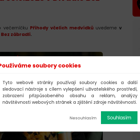
ho večerníčku
Příhody včelích medvídků
uvedeme
v
 Bez zábradlí
.
Používáme soubory cookies
Tyto webové stránky používají soubory cookies a další
sledovací nástroje s cílem vylepšení uživatelského prostředí,
zobrazení přizpůsobeného obsahu a reklam, analýzy
návštěvnosti webových stránek a zjištění zdroje návštěvnosti.
Souhlasím
Nesouhlasím