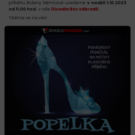
příběhu Boženy Němcové uvedeme
v neděli 1.10.2023
od 11.00 hod.
v sále
Divadla Bez zábradlí
.
Těšíme se na vás!