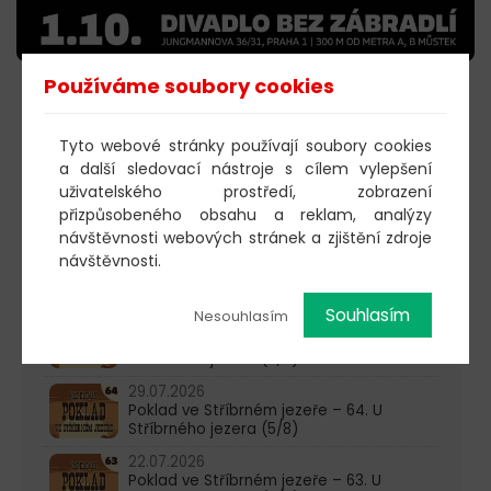
Používáme soubory cookies
KOUPIT VSTUPENKY
Tyto webové stránky používají soubory cookies
a další sledovací nástroje s cílem vylepšení
uživatelského prostředí, zobrazení
603 805 271
přizpůsobeného obsahu a reklam, analýzy
návštěvnosti webových stránek a zjištění zdroje
pondělí-čtvrtek: 10:00-16:00
návštěvnosti.
AKTUALITY
Souhlasím
Nesouhlasím
05.08.2026
Poklad ve Stříbrném jezeře – 65. U
Stříbrného jezera (6/8)
29.07.2026
Poklad ve Stříbrném jezeře – 64. U
Stříbrného jezera (5/8)
22.07.2026
Poklad ve Stříbrném jezeře – 63. U