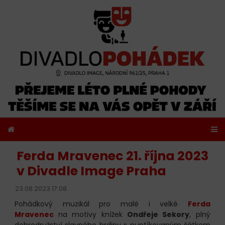
Ferda Mravenec 21. října 2023
v Divadle Image Praha
23.08.2023 17:08
Pohádkový muzikál pro malé i velké
Ferda
Mravenec
na motivy knížek
Ondřeje Sekory
, plný
dobrodružství slavného hrdiny s puntíkovaným šátkem