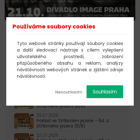
Používáme soubory cookies
KOUPIT VSTUPENKY
Tyto webové stránky používají soubory cookies
a další sledovací nástroje s cílem vylepšení
uživatelského prostředí, zobrazení
603 805 271
přizpůsobeného obsahu a reklam, analýzy
návštěvnosti webových stránek a zjištění zdroje
pondělí-čtvrtek: 10:00-16:00
návštěvnosti.
AKTUALITY
Souhlasím
Nesouhlasím
05.08.2026
Poklad ve Stříbrném jezeře – 65. U
Stříbrného jezera (6/8)
29.07.2026
Poklad ve Stříbrném jezeře – 64. U
Stříbrného jezera (5/8)
22.07.2026