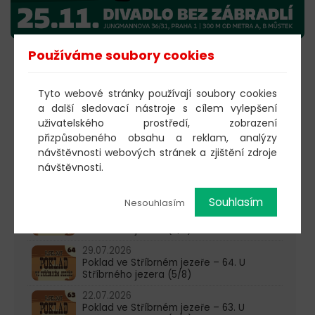
Používáme soubory cookies
KOUPIT VSTUPENKY
Tyto webové stránky používají soubory cookies
a další sledovací nástroje s cílem vylepšení
uživatelského prostředí, zobrazení
603 805 271
přizpůsobeného obsahu a reklam, analýzy
návštěvnosti webových stránek a zjištění zdroje
pondělí-čtvrtek: 10:00-16:00
návštěvnosti.
AKTUALITY
Souhlasím
Nesouhlasím
05.08.2026
Poklad ve Stříbrném jezeře – 65. U
Stříbrného jezera (6/8)
29.07.2026
Poklad ve Stříbrném jezeře – 64. U
Stříbrného jezera (5/8)
22.07.2026
Poklad ve Stříbrném jezeře – 63. U