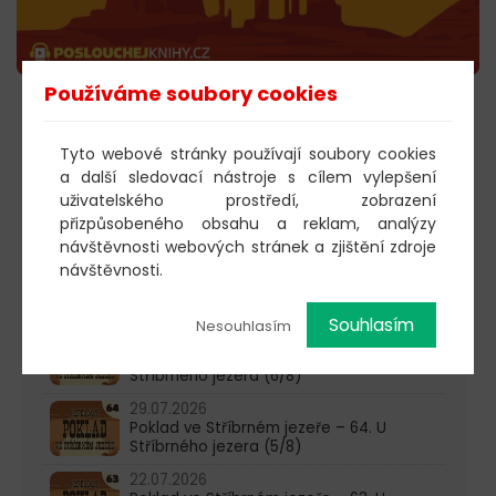
Používáme soubory cookies
POSLECHNOUT
Tyto webové stránky používají soubory cookies
a další sledovací nástroje s cílem vylepšení
uživatelského prostředí, zobrazení
603 805 271
přizpůsobeného obsahu a reklam, analýzy
návštěvnosti webových stránek a zjištění zdroje
pondělí-čtvrtek: 10:00-16:00
návštěvnosti.
AKTUALITY
Souhlasím
Nesouhlasím
05.08.2026
Poklad ve Stříbrném jezeře – 65. U
Stříbrného jezera (6/8)
29.07.2026
Poklad ve Stříbrném jezeře – 64. U
Stříbrného jezera (5/8)
22.07.2026