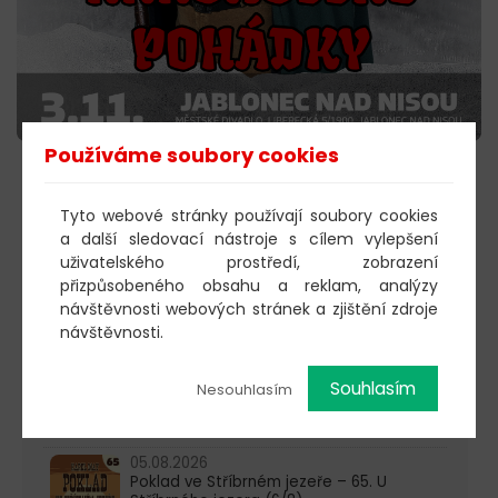
Používáme soubory cookies
KOUPIT VSTUPENKY
Tyto webové stránky používají soubory cookies
a další sledovací nástroje s cílem vylepšení
uživatelského prostředí, zobrazení
přizpůsobeného obsahu a reklam, analýzy
návštěvnosti webových stránek a zjištění zdroje
návštěvnosti.
603 805 271
pondělí-čtvrtek: 10:00-16:00
Souhlasím
Nesouhlasím
AKTUALITY
05.08.2026
Poklad ve Stříbrném jezeře – 65. U