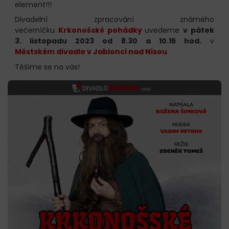
element!!!
Divadelní zpracování známého
večerníčku
Krkonošské pohádky
uvedeme
v pátek
3. listopadu 2023 od 8.30 a 10.15 hod.
v
Městském divadle v Jablonci nad Nisou
.
Těšíme se na vás!