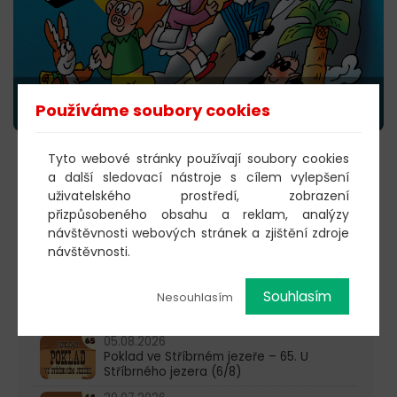
Používáme soubory cookies
Tyto webové stránky používají soubory cookies
KOUPIT VSTUPENKY
a další sledovací nástroje s cílem vylepšení
uživatelského prostředí, zobrazení
přizpůsobeného obsahu a reklam, analýzy
návštěvnosti webových stránek a zjištění zdroje
603 805 271
návštěvnosti.
pondělí-čtvrtek: 10:00-16:00
Souhlasím
Nesouhlasím
AKTUALITY
05.08.2026
Poklad ve Stříbrném jezeře – 65. U
Stříbrného jezera (6/8)