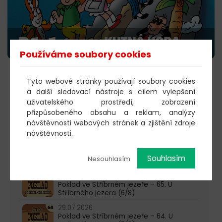
Používáme soubory cookies
KOUPIT VSTUPENKY
Tyto webové stránky používají soubory cookies
a další sledovací nástroje s cílem vylepšení
uživatelského prostředí, zobrazení
přizpůsobeného obsahu a reklam, analýzy
603 805 271
návštěvnosti webových stránek a zjištění zdroje
návštěvnosti.
pondělí-čtvrtek: 10:00-16:00
Souhlasím
Nesouhlasím
AKTUALITY
05.08.2026
Poklad ve Stříbrném jezeře – 65. U
Stříbrného jezera (6/8)
29.07.2026
Poklad ve Stříbrném jezeře – 64. U