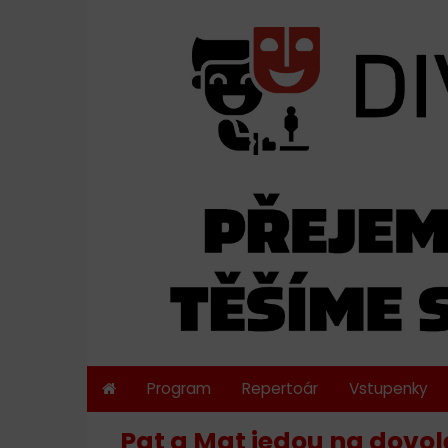
Program
Repertoár
Vstupenky
Pat a Mat jedou na dovol