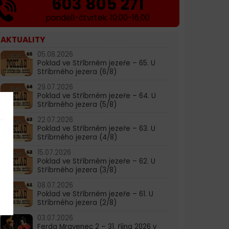
603 805 271
pondělí-čtvrtek: 10:00-16:00
AKTUALITY
05.08.2026
Poklad ve Stříbrném jezeře – 65. U
Stříbrného jezera (6/8)
29.07.2026
Poklad ve Stříbrném jezeře – 64. U
Stříbrného jezera (5/8)
22.07.2026
Poklad ve Stříbrném jezeře – 63. U
Stříbrného jezera (4/8)
15.07.2026
Poklad ve Stříbrném jezeře – 62. U
Stříbrného jezera (3/8)
08.07.2026
Poklad ve Stříbrném jezeře – 61. U
Stříbrného jezera (2/8)
03.07.2026
Ferda Mravenec 2 – 31. října 2026 v