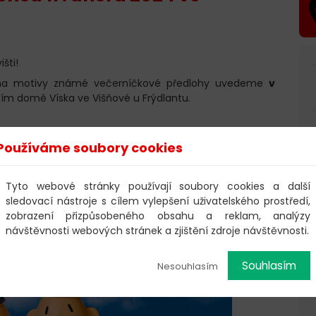
šti!
a motivy známé večerníčkové předlohy uvedeme
v
ním domě Víska ve Višňové u Frýdlantu.
Používáme soubory cookies
Tyto webové stránky používají soubory cookies a další
sledovací nástroje s cílem vylepšení uživatelského prostředí,
zobrazení přizpůsobeného obsahu a reklam, analýzy
návštěvnosti webových stránek a zjištění zdroje návštěvnosti.
Souhlasím
Nesouhlasím