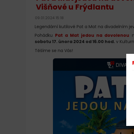
Višňové u Frýdlantu
09.01.2024 15:18
Legendární kutilové Pat a Mat na divadelním jevi
Pohádku
Pat a Mat jedou na dovolenou
n
sobotu 17. února 2024 od 16.00 hod.
v Kultur
Těšíme se na Vás!