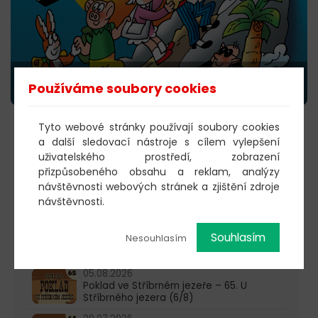
Používáme soubory cookies
Tyto webové stránky používají soubory cookies
KOUPIT VSTUPENKY
a další sledovací nástroje s cílem vylepšení
uživatelského prostředí, zobrazení
přizpůsobeného obsahu a reklam, analýzy
návštěvnosti webových stránek a zjištění zdroje
603 805 271
návštěvnosti.
pondělí-čtvrtek: 10:00-16:00
Souhlasím
Nesouhlasím
AKTUALITY
05.08.2026
Poklad ve Stříbrném jezeře – 65. U
Stříbrného jezera (6/8)