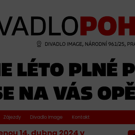
Zájezdy
Divadlo Image
Kontakt
enou 14. dubna 2024 v