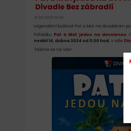
Divadle Bez zábradlí
10.03.2024 19:08
Legendární kutilové Pat a Mat na divadelním jevi
Pohádku
Pat a Mat jedou na dovolenou
n
neděli 14. dubna 2024 od 11.00 hod.
v sále
Div
Těšíme se na Vás!