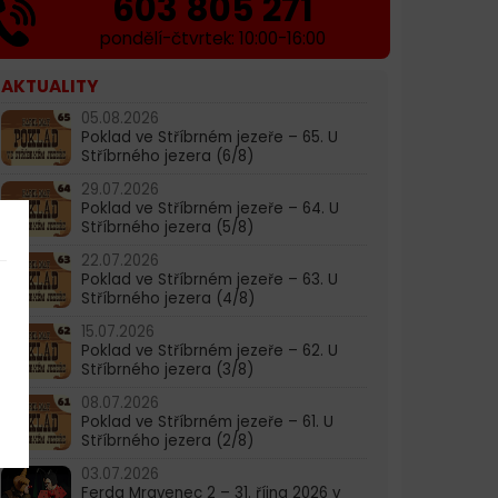
603 805 271
pondělí-čtvrtek: 10:00-16:00
AKTUALITY
05.08.2026
Poklad ve Stříbrném jezeře – 65. U
Stříbrného jezera (6/8)
29.07.2026
Poklad ve Stříbrném jezeře – 64. U
Stříbrného jezera (5/8)
22.07.2026
Poklad ve Stříbrném jezeře – 63. U
Stříbrného jezera (4/8)
15.07.2026
Poklad ve Stříbrném jezeře – 62. U
Stříbrného jezera (3/8)
08.07.2026
Poklad ve Stříbrném jezeře – 61. U
Stříbrného jezera (2/8)
03.07.2026
Ferda Mravenec 2 – 31. října 2026 v