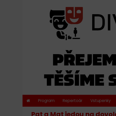
Program
Repertoár
Vstupenky
Pat a Mat jedou na dovol