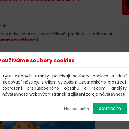
šti!
a motivy známé večerníčkové předlohy uvedeme
v
adla Bez zábradlí
.
Používáme soubory cookies
Tyto webové stránky používají soubory cookies a další
sledovací nástroje s cílem vylepšení uživatelského prostředí,
zobrazení přizpůsobeného obsahu a reklam, analýzy
návštěvnosti webových stránek a zjištění zdroje návštěvnosti.
Souhlasím
Nesouhlasím