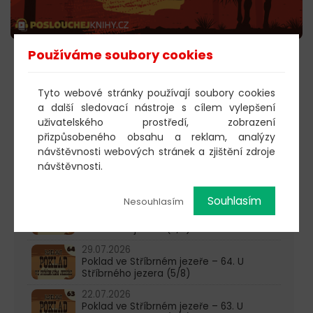
Používáme soubory cookies
POSLECHNOUT
Tyto webové stránky používají soubory cookies
a další sledovací nástroje s cílem vylepšení
uživatelského prostředí, zobrazení
603 805 271
přizpůsobeného obsahu a reklam, analýzy
návštěvnosti webových stránek a zjištění zdroje
pondělí-čtvrtek: 10:00-16:00
návštěvnosti.
AKTUALITY
Souhlasím
Nesouhlasím
05.08.2026
Poklad ve Stříbrném jezeře – 65. U
Stříbrného jezera (6/8)
29.07.2026
Poklad ve Stříbrném jezeře – 64. U
Stříbrného jezera (5/8)
22.07.2026
Poklad ve Stříbrném jezeře – 63. U