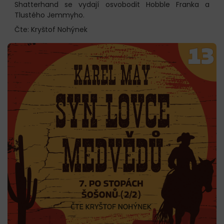
Shatterhand se vydají osvobodit Hobble Franka a
Tlustého Jemmyho.
Čte: Kryštof Nohýnek