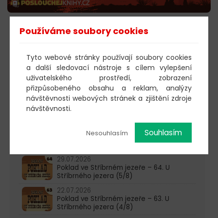
Používáme soubory cookies
POSLECHNOUT
Tyto webové stránky používají soubory cookies
a další sledovací nástroje s cílem vylepšení
603 805 271
uživatelského prostředí, zobrazení
přizpůsobeného obsahu a reklam, analýzy
pondělí-čtvrtek: 10:00-16:00
návštěvnosti webových stránek a zjištění zdroje
návštěvnosti.
AKTUALITY
05.08.2026
Souhlasím
Nesouhlasím
Poklad ve Stříbrném jezeře – 65. U
Stříbrného jezera (6/8)
29.07.2026
Poklad ve Stříbrném jezeře – 64. U
Stříbrného jezera (5/8)
22.07.2026
Poklad ve Stříbrném jezeře – 63. U
Stříbrného jezera (4/8)