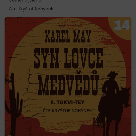
Čte: Kryštof Nohýnek