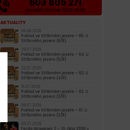
603 805 271
pondělí-čtvrtek: 10:00-16:00
AKTUALITY
05.08.2026
Poklad ve Stříbrném jezeře – 65. U
Stříbrného jezera (6/8)
29.07.2026
Poklad ve Stříbrném jezeře – 64. U
Stříbrného jezera (5/8)
22.07.2026
Poklad ve Stříbrném jezeře – 63. U
Stříbrného jezera (4/8)
15.07.2026
Poklad ve Stříbrném jezeře – 62. U
Stříbrného jezera (3/8)
08.07.2026
Poklad ve Stříbrném jezeře – 61. U
Stříbrného jezera (2/8)
03.07.2026
Ferda Mravenec 2 – 31. října 2026 v