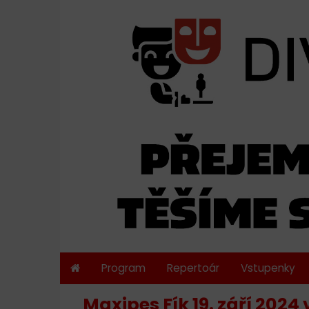
Program
Repertoár
Vstupenky
Maxipes Fík 19. září 2024