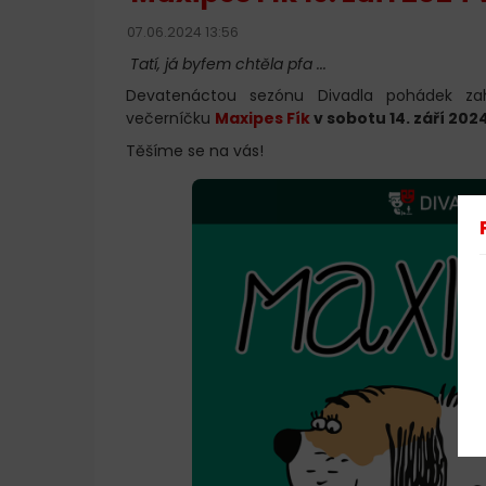
07.06.2024 13:56
Tatí, já byfem chtěla pfa ...
Devatenáctou sezónu Divadla pohádek zahá
večerníčku
Maxipes Fík
v sobotu 14. září 2024
Těšíme se na vás!