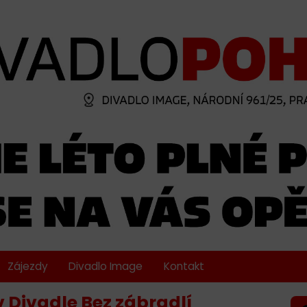
Zájezdy
Divadlo Image
Kontakt
 v Divadle Bez zábradlí