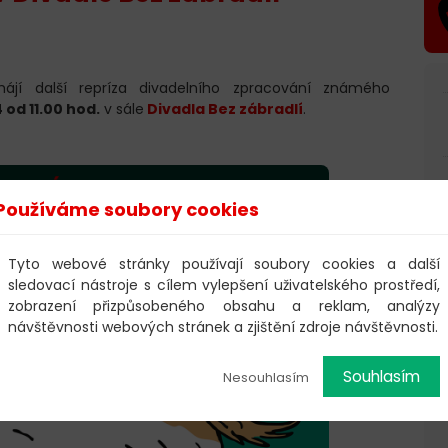
jí další repríza divadelního zpracování známého
 od 11.00 hod.
v sále
Divadla Bez zábradlí
.
Používáme soubory cookies
Tyto webové stránky používají soubory cookies a další
sledovací nástroje s cílem vylepšení uživatelského prostředí,
zobrazení přizpůsobeného obsahu a reklam, analýzy
návštěvnosti webových stránek a zjištění zdroje návštěvnosti.
Souhlasím
Nesouhlasím