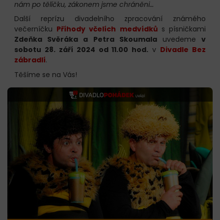
nám po tělíčku, zákonem jsme chráněni…
Další reprízu divadelního zpracování známého
večerníčku
Příhody včelích medvídků
s písničkami
Zdeňka Svěráka a Petra Skoumala
uvedeme
v
sobotu 28. září 2024 od 11.00 hod.
v
Divadle Bez
zábradlí
.
Těšíme se na Vás!