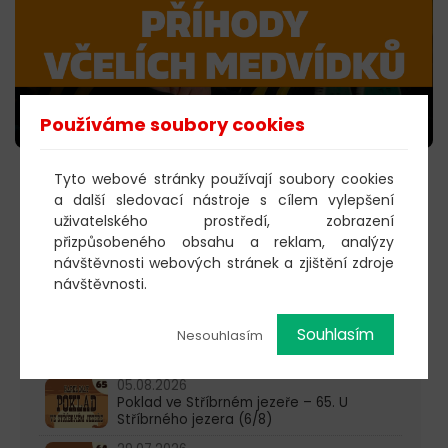
Používáme soubory cookies
Tyto webové stránky používají soubory cookies
KOUPIT VSTUPENKY
a další sledovací nástroje s cílem vylepšení
uživatelského prostředí, zobrazení
přizpůsobeného obsahu a reklam, analýzy
návštěvnosti webových stránek a zjištění zdroje
603 805 271
návštěvnosti.
pondělí-čtvrtek: 10:00-16:00
Souhlasím
Nesouhlasím
AKTUALITY
05.08.2026
Poklad ve Stříbrném jezeře – 65. U
Stříbrného jezera (6/8)