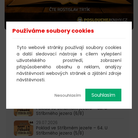
Používáme soubory cookies
POSLECHNOUT
Tyto webové stránky používají soubory cookies
a další sledovací nástroje s cílem vylepšení
uživatelského prostředí, zobrazení
přizpůsobeného obsahu a reklam, analýzy
603 805 271
návštěvnosti webových stránek a zjištění zdroje
návštěvnosti.
pondělí-čtvrtek: 10:00-16:00
AKTUALITY
Souhlasím
Nesouhlasím
05.08.2026
Poklad ve Stříbrném jezeře – 65. U
Stříbrného jezera (6/8)
29.07.2026
Poklad ve Stříbrném jezeře – 64. U
Stříbrného jezera (5/8)