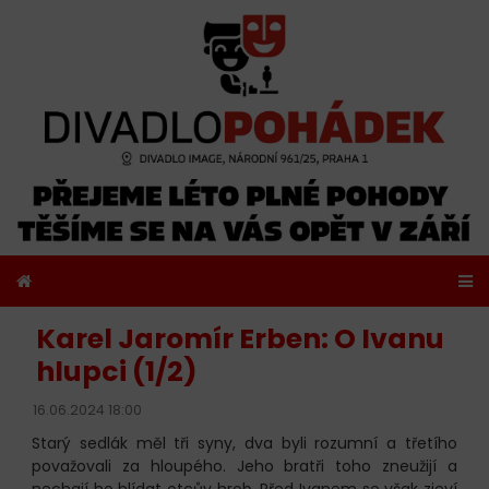
Karel Jaromír Erben: O Ivanu
hlupci (1/2)
16.06.2024 18:00
Starý sedlák měl tři syny, dva byli rozumní a třetího
považovali za hloupého. Jeho bratři toho zneužijí a
nechají ho hlídat otcův hrob. Před Ivanem se však zjeví