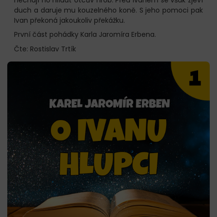
duch a daruje mu kouzelného koně. S jeho pomoci pak
Ivan překoná jakoukoliv překážku.
První část pohádky Karla Jaromíra Erbena.
Čte: Rostislav Trtík