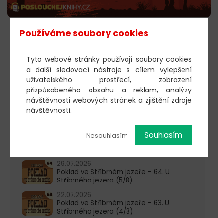
Používáme soubory cookies
POSLECHNOUT
Tyto webové stránky používají soubory cookies
a další sledovací nástroje s cílem vylepšení
603 805 271
uživatelského prostředí, zobrazení
přizpůsobeného obsahu a reklam, analýzy
pondělí-čtvrtek: 10:00-16:00
návštěvnosti webových stránek a zjištění zdroje
návštěvnosti.
AKTUALITY
05.08.2026
Souhlasím
Nesouhlasím
Poklad ve Stříbrném jezeře – 65. U
Stříbrného jezera (6/8)
29.07.2026
Poklad ve Stříbrném jezeře – 64. U
Stříbrného jezera (5/8)
22.07.2026
Poklad ve Stříbrném jezeře – 63. U
Stříbrného jezera (4/8)