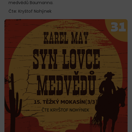
medvědů Baumanna.
Čte: Kryštof Nohýnek