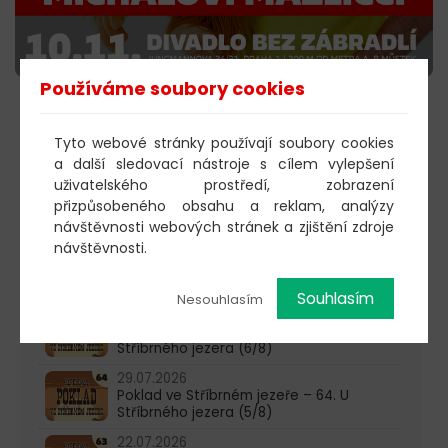
Používáme soubory cookies
KOUPIT VSTUPENKY
Tyto webové stránky používají soubory cookies
a další sledovací nástroje s cílem vylepšení
uživatelského prostředí, zobrazení
603 805 271
přizpůsobeného obsahu a reklam, analýzy
návštěvnosti webových stránek a zjištění zdroje
pondělí-čtvrtek: 10:00-16:00
návštěvnosti.
AKTUALITY
Souhlasím
Nesouhlasím
05.08.2026
Poklad ve Stříbrném jezeře – 65. U
Stříbrného jezera (6/8)
29.07.2026
Poklad ve Stříbrném jezeře – 64. U
Stříbrného jezera (5/8)
22.07.2026