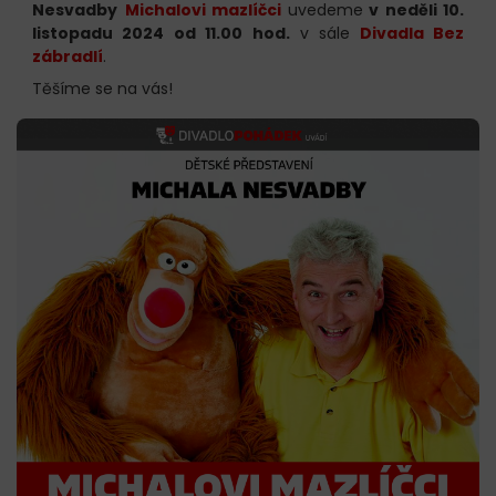
Nesvadby
Michalovi mazlíčci
uvedeme
v neděli 10.
listopadu 2024 od 11.00 hod.
v sále
Divadla Bez
zábradlí
.
Těšíme se na vás!