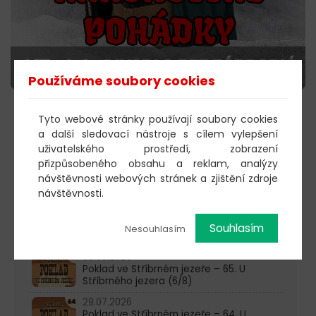
Používáme soubory cookies
Tyto webové stránky používají soubory cookies
KOUPIT VSTUPENKY
a další sledovací nástroje s cílem vylepšení
uživatelského prostředí, zobrazení
přizpůsobeného obsahu a reklam, analýzy
návštěvnosti webových stránek a zjištění zdroje
603 805 271
návštěvnosti.
pondělí-čtvrtek: 10:00-16:00
Souhlasím
Nesouhlasím
AKTUALITY
05.08.2026
Poklad ve Stříbrném jezeře – 65. U
Stříbrného jezera (6/8)
29.07.2026
Poklad ve Stříbrném jezeře – 64. U