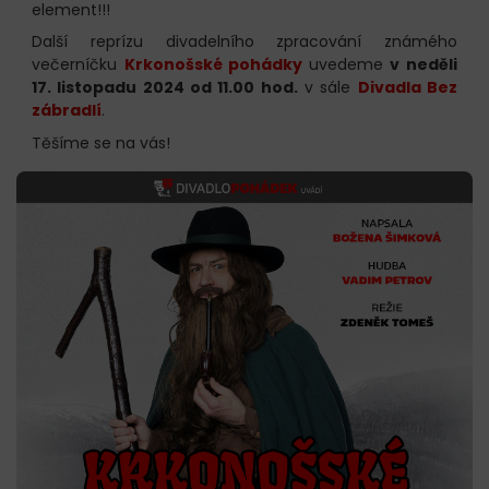
element!!!
Další reprízu divadelního zpracování známého
večerníčku
Krkonošské pohádky
uvedeme
v neděli
17. listopadu 2024 od 11.00 hod.
v sále
Divadla Bez
zábradlí
.
Těšíme se na vás!