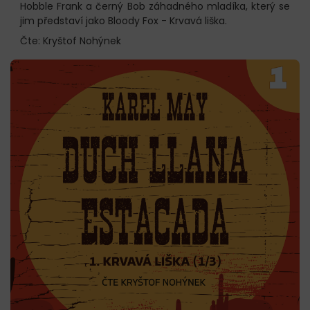
Hobble Frank a černý Bob záhadného mladíka, který se
jim představí jako Bloody Fox - Krvavá liška.
Čte: Kryštof Nohýnek