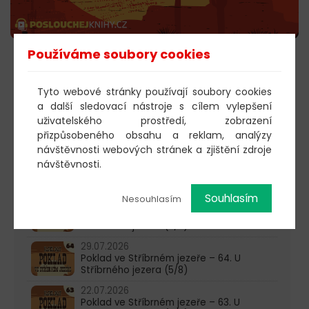
Používáme soubory cookies
POSLECHNOUT
Tyto webové stránky používají soubory cookies
a další sledovací nástroje s cílem vylepšení
uživatelského prostředí, zobrazení
603 805 271
přizpůsobeného obsahu a reklam, analýzy
návštěvnosti webových stránek a zjištění zdroje
pondělí-čtvrtek: 10:00-16:00
návštěvnosti.
AKTUALITY
Souhlasím
Nesouhlasím
05.08.2026
Poklad ve Stříbrném jezeře – 65. U
Stříbrného jezera (6/8)
29.07.2026
Poklad ve Stříbrném jezeře – 64. U
Stříbrného jezera (5/8)
22.07.2026
Poklad ve Stříbrném jezeře – 63. U