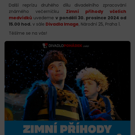
Další reprízu druhého dílu divadelního zpracování
známého večerníčku
Zimní příhody včelích
medvídků
uvedeme
v pondělí 30. prosince 2024 od
15.00 hod.
v sále
Divadla Image
, Národní 25, Praha 1.
Těšíme se na vás!