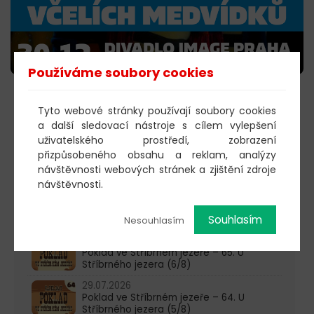
Používáme soubory cookies
KOUPIT VSTUPENKY
Tyto webové stránky používají soubory cookies
a další sledovací nástroje s cílem vylepšení
uživatelského prostředí, zobrazení
přizpůsobeného obsahu a reklam, analýzy
603 805 271
návštěvnosti webových stránek a zjištění zdroje
návštěvnosti.
pondělí-čtvrtek: 10:00-16:00
Souhlasím
AKTUALITY
Nesouhlasím
05.08.2026
Poklad ve Stříbrném jezeře – 65. U
Stříbrného jezera (6/8)
29.07.2026
Poklad ve Stříbrném jezeře – 64. U
Stříbrného jezera (5/8)