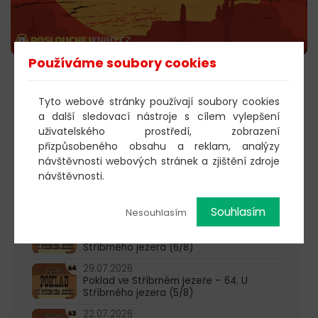
Používáme soubory cookies
POSLECHNOUT
Tyto webové stránky používají soubory cookies
a další sledovací nástroje s cílem vylepšení
uživatelského prostředí, zobrazení
603 805 271
přizpůsobeného obsahu a reklam, analýzy
návštěvnosti webových stránek a zjištění zdroje
pondělí-čtvrtek: 10:00-16:00
návštěvnosti.
AKTUALITY
Souhlasím
Nesouhlasím
05.08.2026
Poklad ve Stříbrném jezeře – 65. U
Stříbrného jezera (6/8)
29.07.2026
Poklad ve Stříbrném jezeře – 64. U
Stříbrného jezera (5/8)
22.07.2026