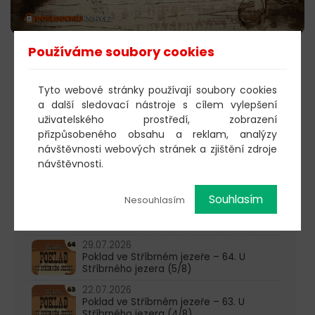
Používáme soubory cookies
POSLECHNOUT
Tyto webové stránky používají soubory cookies
a další sledovací nástroje s cílem vylepšení
uživatelského prostředí, zobrazení
603 805 271
přizpůsobeného obsahu a reklam, analýzy
pondělí-čtvrtek: 10:00-16:00
návštěvnosti webových stránek a zjištění zdroje
návštěvnosti.
AKTUALITY
Souhlasím
05.08.2026
Nesouhlasím
Poklad ve Stříbrném jezeře – 65. U
Stříbrného jezera (6/8)
29.07.2026
Poklad ve Stříbrném jezeře – 64. U
Stříbrného jezera (5/8)
22.07.2026
Poklad ve Stříbrném jezeře – 63. U
Stříbrného jezera (4/8)