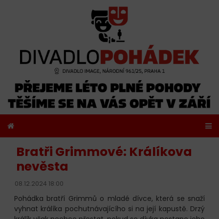
Bratři Grimmové: Králíkova
nevěsta
08.12.2024 18:00
Pohádka bratří Grimmů o mladé dívce, která se snaží
vyhnat králíka pochutnávajícího si na její kapustě. Drzý
králík však nechce přestat, pokud se dívka nestane jeho