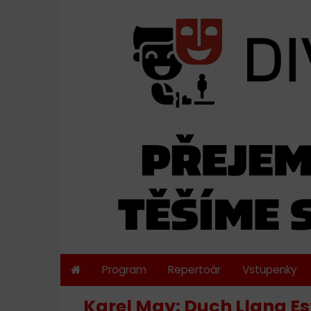
Program
Repertoár
Vstupenky
Karel May: Duch Llana E