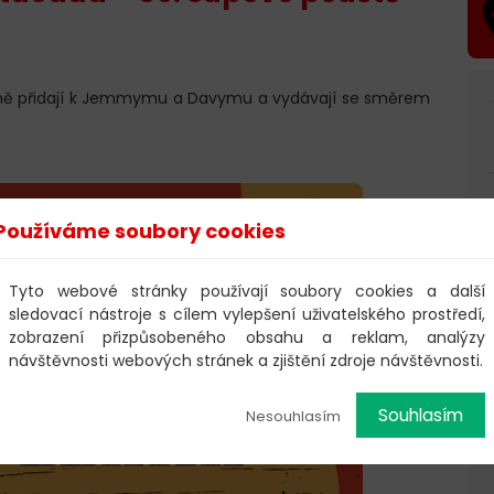
olně přidají k Jemmymu a Davymu a vydávají se směrem
Používáme soubory cookies
Tyto webové stránky používají soubory cookies a další
sledovací nástroje s cílem vylepšení uživatelského prostředí,
zobrazení přizpůsobeného obsahu a reklam, analýzy
návštěvnosti webových stránek a zjištění zdroje návštěvnosti.
Souhlasím
Nesouhlasím