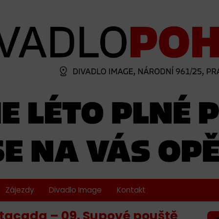
Zájezdy
Divadlo Image
Kontakt
stacada – 09. Supové pouště