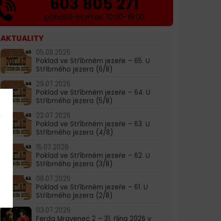
603 805 271
pondělí-čtvrtek: 10:00-16:00
AKTUALITY
05.08.2026
Poklad ve Stříbrném jezeře – 65. U
Stříbrného jezera (6/8)
29.07.2026
Poklad ve Stříbrném jezeře – 64. U
Stříbrného jezera (5/8)
22.07.2026
Poklad ve Stříbrném jezeře – 63. U
Stříbrného jezera (4/8)
15.07.2026
Poklad ve Stříbrném jezeře – 62. U
Stříbrného jezera (3/8)
08.07.2026
Poklad ve Stříbrném jezeře – 61. U
Stříbrného jezera (2/8)
03.07.2026
Ferda Mravenec 2 – 31. října 2026 v