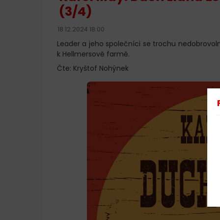
(3/4)
18.12.2024 18:00
Leader a jeho společníci se trochu nedobrov
k Hellmersově farmě.
Čte: Kryštof Nohýnek