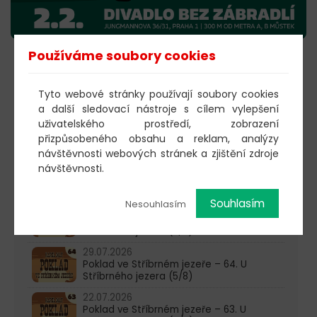
Používáme soubory cookies
KOUPIT VSTUPENKY
Tyto webové stránky používají soubory cookies
a další sledovací nástroje s cílem vylepšení
uživatelského prostředí, zobrazení
603 805 271
přizpůsobeného obsahu a reklam, analýzy
návštěvnosti webových stránek a zjištění zdroje
pondělí-čtvrtek: 10:00-16:00
návštěvnosti.
AKTUALITY
Souhlasím
Nesouhlasím
05.08.2026
Poklad ve Stříbrném jezeře – 65. U
Stříbrného jezera (6/8)
29.07.2026
Poklad ve Stříbrném jezeře – 64. U
Stříbrného jezera (5/8)
22.07.2026
Poklad ve Stříbrném jezeře – 63. U