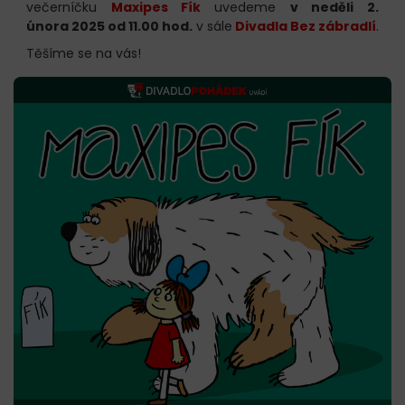
večerníčku
Maxipes Fík
uvedeme
v neděli 2.
února 2025 od 11.00 hod.
v sále
Divadla Bez zábradlí
.
Těšíme se na vás!