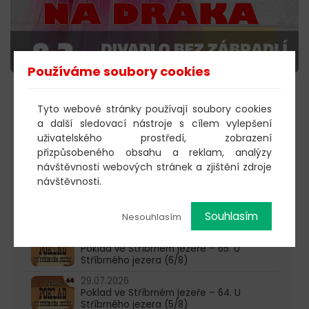
Používáme soubory cookies
KOUPIT VSTUPENKY
Tyto webové stránky používají soubory cookies
a další sledovací nástroje s cílem vylepšení
uživatelského prostředí, zobrazení
přizpůsobeného obsahu a reklam, analýzy
603 805 271
návštěvnosti webových stránek a zjištění zdroje
návštěvnosti.
pondělí-čtvrtek: 10:00-16:00
Souhlasím
AKTUALITY
Nesouhlasím
05.08.2026
Poklad ve Stříbrném jezeře – 65. U
Stříbrného jezera (6/8)
29.07.2026
Poklad ve Stříbrném jezeře – 64. U
Stříbrného jezera (5/8)