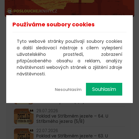
Používáme soubory cookies
POSLECHNOUT
Tyto webové stránky používají soubory cookies
a další sledovací nástroje s cílem vylepšení
uživatelského prostředí, zobrazení
603 805 271
přizpůsobeného obsahu a reklam, analýzy
návštěvnosti webových stránek a zjištění zdroje
pondělí-čtvrtek: 10:00-16:00
návštěvnosti.
AKTUALITY
Souhlasím
Nesouhlasím
05.08.2026
Poklad ve Stříbrném jezeře – 65. U
Stříbrného jezera (6/8)
29.07.2026
Poklad ve Stříbrném jezeře – 64. U
Stříbrného jezera (5/8)
22.07.2026
Poklad ve Stříbrném jezeře – 63. U