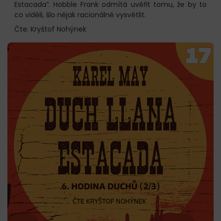
Estacada”. Hobble Frank odmítá uvěřit tomu, že by to
co viděli, šlo nějak racionálně vysvětlit.
Čte: Kryštof Nohýnek