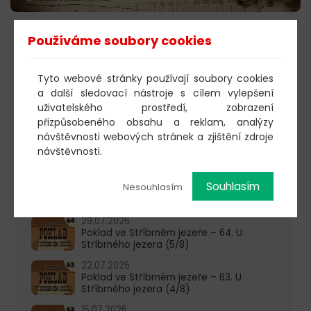
Používáme soubory cookies
POSLECHNOUT
Tyto webové stránky používají soubory cookies
a další sledovací nástroje s cílem vylepšení
603 805 271
uživatelského prostředí, zobrazení
přizpůsobeného obsahu a reklam, analýzy
pondělí-čtvrtek: 10:00-16:00
návštěvnosti webových stránek a zjištění zdroje
návštěvnosti.
AKTUALITY
05.08.2026
Souhlasím
Nesouhlasím
Poklad ve Stříbrném jezeře – 65. U
Stříbrného jezera (6/8)
29.07.2026
Poklad ve Stříbrném jezeře – 64. U
Stříbrného jezera (5/8)
22.07.2026
Poklad ve Stříbrném jezeře – 63. U
Stříbrného jezera (4/8)
15.07.2026