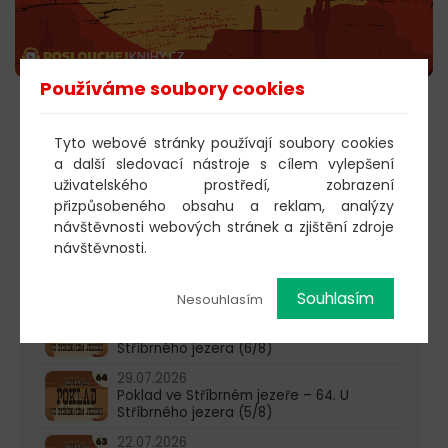
Používáme soubory cookies
POSLECHNOUT
Tyto webové stránky používají soubory cookies
a další sledovací nástroje s cílem vylepšení
uživatelského prostředí, zobrazení
603 805 271
přizpůsobeného obsahu a reklam, analýzy
návštěvnosti webových stránek a zjištění zdroje
pondělí-čtvrtek: 10:00-16:00
návštěvnosti.
AKTUALITY
Souhlasím
Nesouhlasím
05.08.2026
Poklad ve Stříbrném jezeře – 65. U
Stříbrného jezera (6/8)
29.07.2026
Poklad ve Stříbrném jezeře – 64. U
Stříbrného jezera (5/8)
22.07.2026