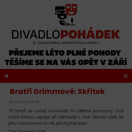
Bratři Grimmové: Skřítek
06.04.2025 18:00
Tři bratři se vydají osvobodit tři zakleté princezny. Dva
starší selžou, uspěje až nejmladší z nich. Netuší však, že
jeho sourozenci na něj přichystali past.
Čte: Rostislav Trtík