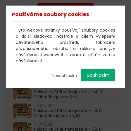
POSLECHNOUT
Používáme soubory cookies
Tyto webové stránky používají soubory cookies
a další sledovací nástroje s cílem vylepšení
603 805 271
uživatelského prostředí, zobrazení
pondělí-čtvrtek: 10:00-16:00
přizpůsobeného obsahu a reklam, analýzy
návštěvnosti webových stránek a zjištění zdroje
AKTUALITY
návštěvnosti.
05.08.2026
Poklad ve Stříbrném jezeře – 65. U
Souhlasím
Nesouhlasím
Stříbrného jezera (6/8)
29.07.2026
Poklad ve Stříbrném jezeře – 64. U
Stříbrného jezera (5/8)
22.07.2026
Poklad ve Stříbrném jezeře – 63. U
Stříbrného jezera (4/8)
15.07.2026
Poklad ve Stříbrném jezeře – 62. U