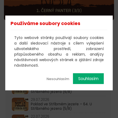
Používáme soubory cookies
POSLECHNOUT
Tyto webové stránky používají soubory cookies
a další sledovací nástroje s cílem vylepšení
uživatelského prostředí, zobrazení
603 805 271
přizpůsobeného obsahu a reklam, analýzy
návštěvnosti webových stránek a zjištění zdroje
pondělí-čtvrtek: 10:00-16:00
návštěvnosti.
AKTUALITY
Souhlasím
Nesouhlasím
05.08.2026
Poklad ve Stříbrném jezeře – 65. U
Stříbrného jezera (6/8)
29.07.2026
Poklad ve Stříbrném jezeře – 64. U
Stříbrného jezera (5/8)
22.07.2026