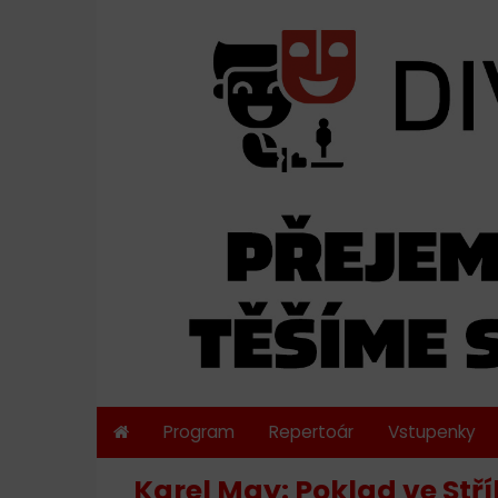
Program
Repertoár
Vstupenky
Karel May: Poklad ve Stř