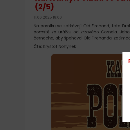
(2/5)
11.06.2025 18:00
Na parníku se setkávají Old Firehand, teta Dr
pomstě za urážku od zrzavého Cornela. Jeho
černocha, aby špehoval Old Firehanda, zatímco
Čte: Kryštof Nohýnek