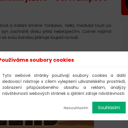
ollová a indiáni kmene Tonkawů. Velký medvěd touží po
 syn zachránil dívku před nebezpečím. Cornel najímá
 se svou bandou plánuje loupež na lodi.
Používáme soubory cookies
Tyto webové stránky používají soubory cookies a další
sledovací nástroje s cílem vylepšení uživatelského prostředí,
zobrazení přizpůsobeného obsahu a reklam, analýzy
návštěvnosti webových stránek a zjištění zdroje návštěvnosti.
Souhlasím
Nesouhlasím