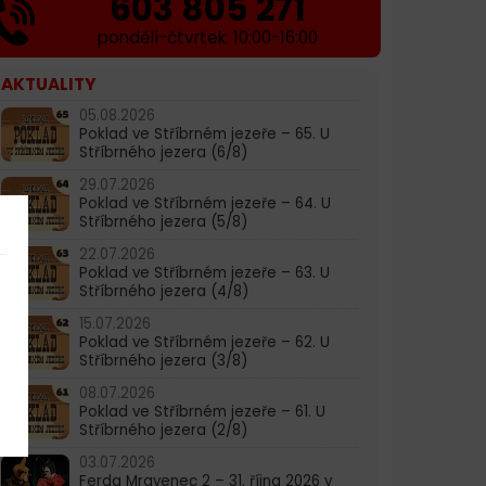
603 805 271
pondělí-čtvrtek: 10:00-16:00
AKTUALITY
05.08.2026
Poklad ve Stříbrném jezeře – 65. U
Stříbrného jezera (6/8)
29.07.2026
Poklad ve Stříbrném jezeře – 64. U
Stříbrného jezera (5/8)
22.07.2026
Poklad ve Stříbrném jezeře – 63. U
Stříbrného jezera (4/8)
15.07.2026
Poklad ve Stříbrném jezeře – 62. U
Stříbrného jezera (3/8)
08.07.2026
Poklad ve Stříbrném jezeře – 61. U
Stříbrného jezera (2/8)
03.07.2026
Ferda Mravenec 2 – 31. října 2026 v