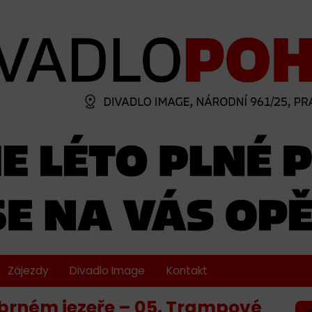
Zájezdy
Divadlo Image
Kontakt
íbrném jezeře – 05. Trampové