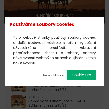
Používáme soubory cookies
POSLECHNOUT →
Tyto webové stránky používají soubory cookies
a další sledovací nástroje s cílem vylepšení
uživatelského prostředí, zobrazení
přizpůsobeného obsahu a reklam, analýzy
603 805 271
návštěvnosti webových stránek a zjištění zdroje
návštěvnosti.
pondělí-čtvrtek: 10:00-16:00
AKTUALITY
Souhlasím
Nesouhlasím
05.08.2026
Poklad ve Stříbrném jezeře – 65. U
Stříbrného jezera (6/8)
29.07.2026
Poklad ve Stříbrném jezeře – 64. U
Stříbrného jezera (5/8)