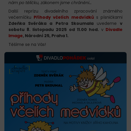
nám po tělíčku, zákonem jsme chráněni…
Další reprízu divadelního zpracování známého
večerníčku
Příhody včelích medvídků
s písničkami
Zdeňka Svěráka a Petra Skoumala
uvedeme
v
sobotu 8. listopadu 2025 od 11.00 hod.
v
Divadle
Image
, Národní 25, Praha 1
.
Těšíme se na Vás!