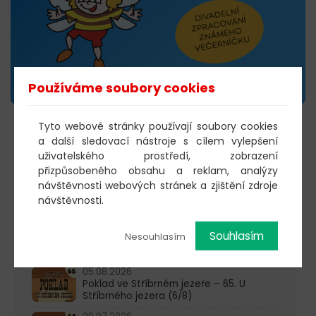
Používáme soubory cookies
Tyto webové stránky používají soubory cookies
VSTUPENKY →
a další sledovací nástroje s cílem vylepšení
uživatelského prostředí, zobrazení
přizpůsobeného obsahu a reklam, analýzy
návštěvnosti webových stránek a zjištění zdroje
603 805 271
návštěvnosti.
pondělí-čtvrtek: 10:00-16:00
Souhlasím
Nesouhlasím
AKTUALITY
05.08.2026
Poklad ve Stříbrném jezeře – 65. U
Stříbrného jezera (6/8)