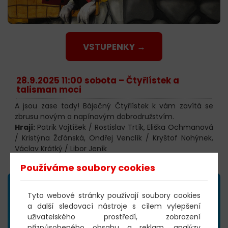
VSTUPENKY →
28.9.2025 11:00 sobota –
Čtyřlístek a
talisman moci
A jsou zase tady! Báječný Čtyřlístek k vám zavítá se
zbrusu novým a napínavým dobrodružstvím.
Hrají:
Patrik Vojtíšek / Rostislav Trtík, Eliška Ochmanová
/ Kristýna Žďánská, Ondřej Venclík / Kryštof Nohýnek,
Václav Krátký / Libor Jeník
Místo konání:
Divadlo Bez zábradlí Praha
Používáme soubory cookies
Tyto webové stránky používají soubory cookies
a další sledovací nástroje s cílem vylepšení
uživatelského prostředí, zobrazení
přizpůsobeného obsahu a reklam, analýzy