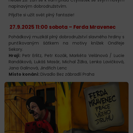
napínavým dobrodružstvím.
Přijďte si užít svět plný fantazie!
27.9.2025 11:00 sobota –
Ferda Mravenec
Pohádkový muzikál plný dobrodružství slavného hrdiny s
puntíkovaným šátkem na motivy knížek Ondřeje
Sekory.
Hrají:
Petr Erlitz, Petr Kozák, Markéta Velánová / Lucie
Randáková, Lukáš Masár, Michal Žižka, Lenka Lavičková,
Jana Galinová, Jindřich Lenc
Místo konání:
Divadlo Bez zábradlí Praha