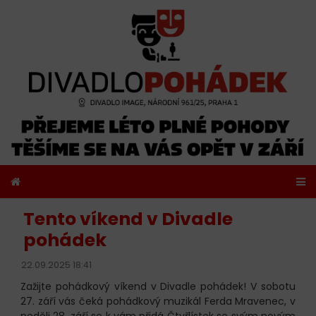
Tento víkend v Divadle
pohádek
22.09.2025 18:41
Zažijte pohádkový víkend v Divadle pohádek! V sobotu
27. září vás čeká pohádkový muzikál Ferda Mravenec, v
neděli 28. září se k vám přidá Čtyřlístek se svým novým