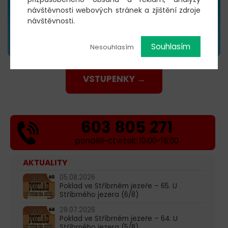
návštěvnosti webových stránek a zjištění zdroje
návštěvnosti.
Souhlasím
Nesouhlasím
VSTUPENKY →
603 805 271
pondělí-čtvrtek: 10:00-16:00
AKTUALITY
05.08.2026
Poklad ve Stříbrném jezeře – 65. U
Stříbrného jezera (6/8)
29.07.2026
Poklad ve Stříbrném jezeře – 64. U
Stříbrného jezera (5/8)