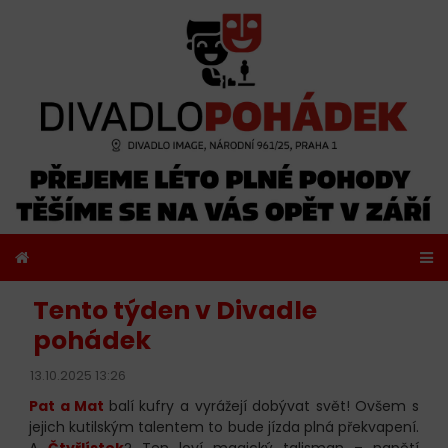
Tento týden v Divadle
pohádek
13.10.2025 13:26
Pat a Mat
balí kufry a vyrážejí dobývat svět! Ovšem s
jejich kutilským talentem to bude jízda plná překvapení.
A
Čtyřlístek
? Ten loví magický talisman – napětí