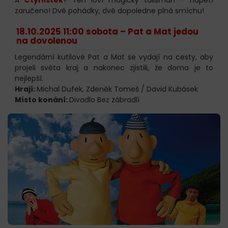
zaručeno! Dvě pohádky, dvě dopoledne plná smíchu!
18.10.2025 11:00 sobota –
Pat a Mat jedou
na dovolenou
Legendární kutilové Pat a Mat se vydají na cesty, aby
projeli světa kraj a nakonec zjistili, že doma je to
nejlepší.
Hrají:
Michal Dufek, Zdeněk Tomeš / David Kubásek
Místo konání:
Divadlo Bez zábradlí