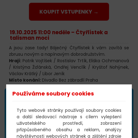
KOUPIT VSTUPENKY →
19.10.2025 11:00 neděle –
Čtyřlístek a
talisman moci
A jsou zase tady! Báječný Čtyřlístek k vám zavítá se
zbrusu novým a napínavým dobrodružstvím.
Hrají:
Patrik Vojtíšek / Rostislav Trtík, Eliška Ochmanová
/ Kristýna Žďánská, Ondřej Venclík / Kryštof Nohýnek,
Václav Krátký / Libor Jeník
Místo konání:
Divadlo Bez zábradlí Praha
Používáme soubory cookies
Tyto webové stránky používají soubory cookies
a další sledovací nástroje s cílem vylepšení
uživatelského prostředí, zobrazení
přizpůsobeného obsahu a reklam, analýzy
návštěvnosti webových stránek a zjištění zdroje