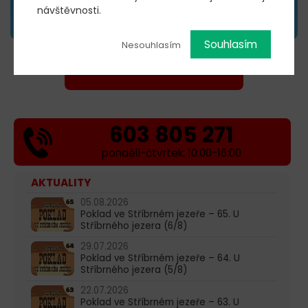
návštěvnosti.
Souhlasím
Nesouhlasím
KOUPIT VSTUPENKY →
603 805 271
pondělí-čtvrtek: 10:00-16:00
AKTUALITY
05.08.2026
Poklad ve Stříbrném jezeře – 65. U
Stříbrného jezera (6/8)
29.07.2026
Poklad ve Stříbrném jezeře – 64. U
Stříbrného jezera (5/8)
22.07.2026
Poklad ve Stříbrném jezeře – 63. U