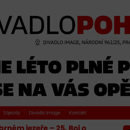
Zájezdy
Divadlo Image
Kontakt
brném jezeře – 25. Boj o