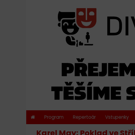
Program
Repertoár
Vstupenky
Karel May: Poklad ve Stří