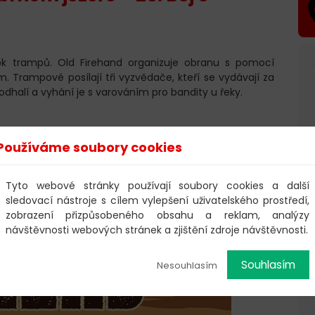
tok trampů. Old Firehand organizuje obranu s pomocí
Trampové posílají tři vyzvědače, kteří se vydávají za
t odhalí a vyhání je s varováním pro bandity u řeky.
Používáme soubory cookies
Tyto webové stránky používají soubory cookies a další
sledovací nástroje s cílem vylepšení uživatelského prostředí,
zobrazení přizpůsobeného obsahu a reklam, analýzy
návštěvnosti webových stránek a zjištění zdroje návštěvnosti.
Souhlasím
Nesouhlasím