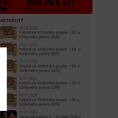
603 805 271
pondělí-čtvrtek: 10:00-16:00
AKTUALITY
05.08.2026
Poklad ve Stříbrném jezeře – 65. U
Stříbrného jezera (6/8)
29.07.2026
Poklad ve Stříbrném jezeře – 64. U
Stříbrného jezera (5/8)
22.07.2026
Poklad ve Stříbrném jezeře – 63. U
Stříbrného jezera (4/8)
15.07.2026
Poklad ve Stříbrném jezeře – 62. U
Stříbrného jezera (3/8)
08.07.2026
Poklad ve Stříbrném jezeře – 61. U
Stříbrného jezera (2/8)
03.07.2026
Ferda Mravenec 2 – 31. října 2026 v