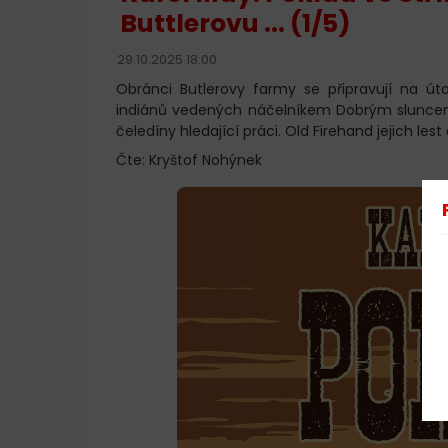
Buttlerovu ... (1/5)
29.10.2025 18:00
Obránci Butlerovy farmy se připravují na ú
indiánů vedených náčelníkem Dobrým sluncem. 
čeledíny hledající práci. Old Firehand jejich les
Čte: Kryštof Nohýnek