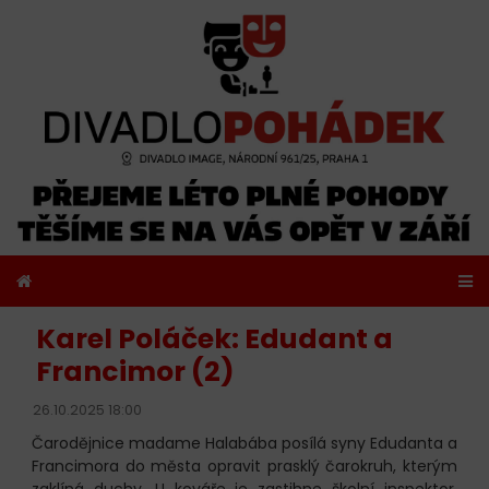
Karel Poláček: Edudant a
Francimor (2)
26.10.2025 18:00
Čarodějnice madame Halabába posílá syny Edudanta a
Francimora do města opravit prasklý čarokruh, kterým
zaklíná duchy. U kováře je zastihne školní inspektor,