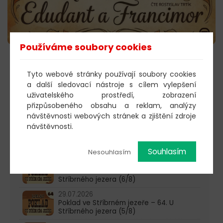
Používáme soubory cookies
POSLECHNOUT →
Tyto webové stránky používají soubory cookies
a další sledovací nástroje s cílem vylepšení
uživatelského prostředí, zobrazení
přizpůsobeného obsahu a reklam, analýzy
603 805 271
návštěvnosti webových stránek a zjištění zdroje
pondělí-čtvrtek: 10:00-16:00
návštěvnosti.
AKTUALITY
Souhlasím
Nesouhlasím
05.08.2026
Poklad ve Stříbrném jezeře – 65. U
Stříbrného jezera (6/8)
29.07.2026
Poklad ve Stříbrném jezeře – 64. U
Stříbrného jezera (5/8)