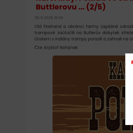
Buttlerovu ... (2/5)
05.11.2025 18:00
Old Firehand a obránci farmy úspěšně odrazi
trampové zaútočili na Butlerův dobytek střeže
útokem s indiány trampy porazili a zahnali na ú
Čte: Kryštof Nohýnek