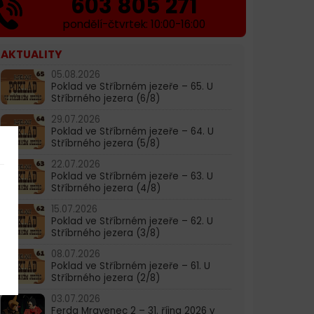
603 805 271
pondělí-čtvrtek: 10:00-16:00
AKTUALITY
05.08.2026
Poklad ve Stříbrném jezeře – 65. U
Stříbrného jezera (6/8)
29.07.2026
Poklad ve Stříbrném jezeře – 64. U
Stříbrného jezera (5/8)
22.07.2026
Poklad ve Stříbrném jezeře – 63. U
Stříbrného jezera (4/8)
15.07.2026
Poklad ve Stříbrném jezeře – 62. U
Stříbrného jezera (3/8)
08.07.2026
Poklad ve Stříbrném jezeře – 61. U
Stříbrného jezera (2/8)
03.07.2026
Ferda Mravenec 2 – 31. října 2026 v