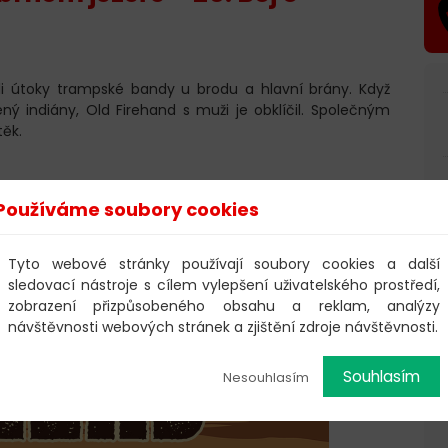
li útoky trampské bandy u brodu a hlavní brány. Když
ný indiány, Old Firehand s muži je obklíčil. Společným
těk.
Používáme soubory cookies
Tyto webové stránky používají soubory cookies a další
sledovací nástroje s cílem vylepšení uživatelského prostředí,
zobrazení přizpůsobeného obsahu a reklam, analýzy
návštěvnosti webových stránek a zjištění zdroje návštěvnosti.
Souhlasím
Nesouhlasím