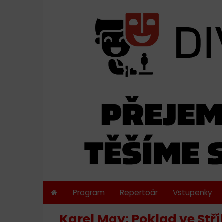
Program
Repertoár
Vstupenky
Karel May: Poklad ve Stří