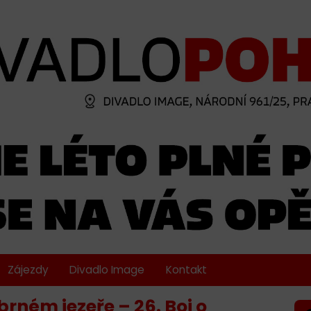
Zájezdy
Divadlo Image
Kontakt
brném jezeře – 26. Boj o