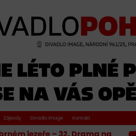
Zájezdy
Divadlo Image
Kontakt
íbrném jezeře – 32. Drama na