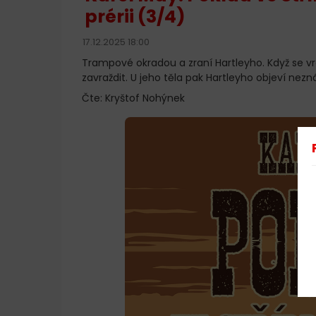
prérii (3/4)
17.12.2025 18:00
Trampové okradou a zraní Hartleyho. Když se vrá
zavraždit. U jeho těla pak Hartleyho objeví nezn
Čte: Kryštof Nohýnek