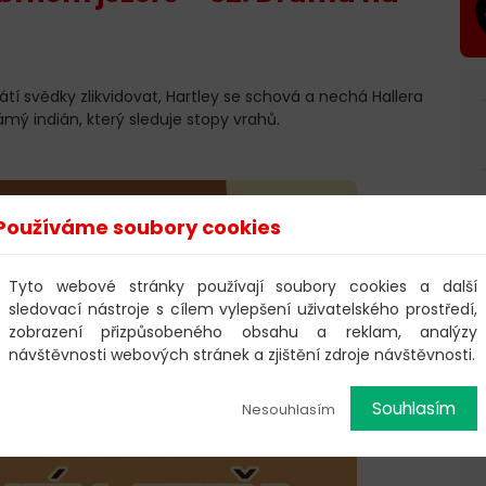
tí svědky zlikvidovat, Hartley se schová a nechá Hallera
ámý indián, který sleduje stopy vrahů.
Používáme soubory cookies
Tyto webové stránky používají soubory cookies a další
sledovací nástroje s cílem vylepšení uživatelského prostředí,
zobrazení přizpůsobeného obsahu a reklam, analýzy
návštěvnosti webových stránek a zjištění zdroje návštěvnosti.
Souhlasím
Nesouhlasím