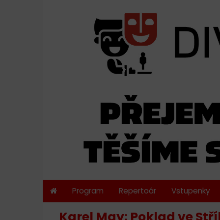
Program
Repertoár
Vstupenky
Karel May: Poklad ve Stř