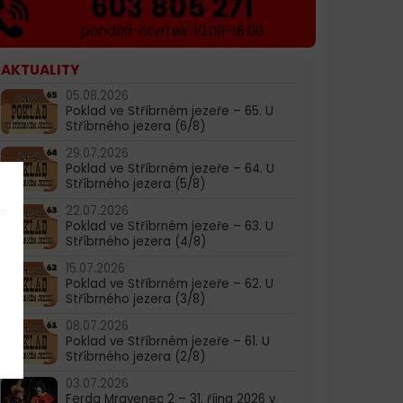
603 805 271
pondělí-čtvrtek: 10:00-16:00
AKTUALITY
05.08.2026
Poklad ve Stříbrném jezeře – 65. U
Stříbrného jezera (6/8)
29.07.2026
Poklad ve Stříbrném jezeře – 64. U
Stříbrného jezera (5/8)
22.07.2026
Poklad ve Stříbrném jezeře – 63. U
Stříbrného jezera (4/8)
15.07.2026
Poklad ve Stříbrném jezeře – 62. U
Stříbrného jezera (3/8)
08.07.2026
Poklad ve Stříbrném jezeře – 61. U
Stříbrného jezera (2/8)
03.07.2026
Ferda Mravenec 2 – 31. října 2026 v