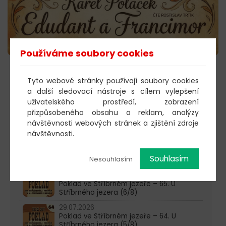
Používáme soubory cookies
POSLECHNOUT →
Tyto webové stránky používají soubory cookies
a další sledovací nástroje s cílem vylepšení
uživatelského prostředí, zobrazení
přizpůsobeného obsahu a reklam, analýzy
603 805 271
návštěvnosti webových stránek a zjištění zdroje
návštěvnosti.
pondělí-čtvrtek: 10:00-16:00
Souhlasím
Nesouhlasím
AKTUALITY
05.08.2026
Poklad ve Stříbrném jezeře – 65. U
Stříbrného jezera (6/8)
29.07.2026
Poklad ve Stříbrném jezeře – 64. U
Stříbrného jezera (5/8)