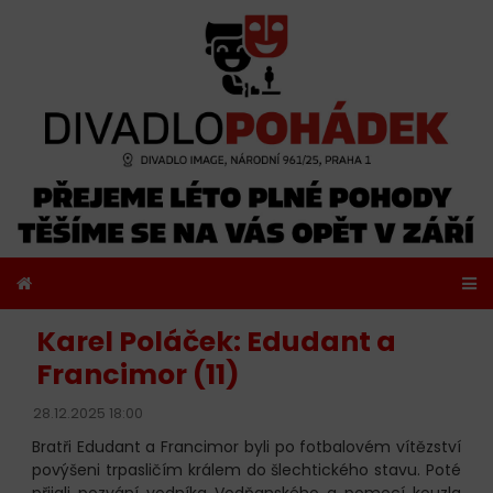
Karel Poláček: Edudant a
Francimor (11)
28.12.2025 18:00
Bratři Edudant a Francimor byli po fotbalovém vítězství
povýšeni trpasličím králem do šlechtického stavu. Poté
přijali pozvání vodníka Vodňanského a pomocí kouzla