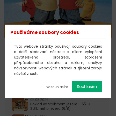
Používáme soubory cookies
Tyto webové stránky používají soubory cookies
KOUPIT VSTUPENKY →
a další sledovací nástroje s cílem vylepšení
uživatelského prostředí, zobrazení
přizpůsobeného obsahu a reklam, analýzy
návštěvnosti webových stránek a zjištění zdroje
603 805 271
návštěvnosti.
pondělí-čtvrtek: 10:00-16:00
Souhlasím
Nesouhlasím
AKTUALITY
05.08.2026
Poklad ve Stříbrném jezeře – 65. U
Stříbrného jezera (6/8)