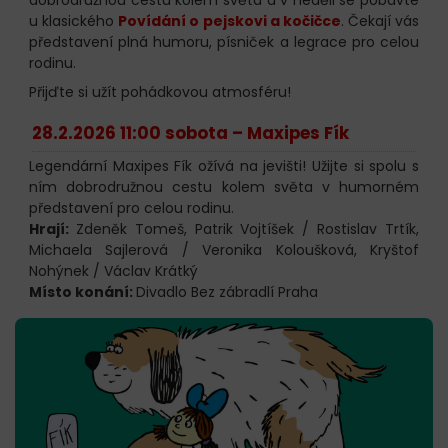
u klasického
Povídání o pejskovi a kočičce
. Čekají vás
představení plná humoru, písniček a legrace pro celou
rodinu.
Přijďte si užít pohádkovou atmosféru!
28.2.2026 11:00 sobota –
Maxipes Fík
Legendární Maxipes Fík ožívá na jevišti! Užijte si spolu s
ním dobrodružnou cestu kolem světa v humorném
představení pro celou rodinu.
Hrají:
Zdeněk Tomeš, Patrik Vojtíšek / Rostislav Trtík,
Michaela Sajlerová / Veronika Koloušková, Kryštof
Nohýnek / Václav Krátký
Místo konání:
Divadlo Bez zábradlí Praha