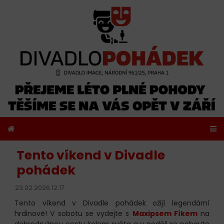
Tento víkend v Divadle
pohádek
23.02.2026 12:17
Tento víkend v Divadle pohádek ožijí legendární
hrdinové! V sobotu se vydejte s
Maxipsem Fíkem
na
dobrodružnou cestu kolem světa a v neděli se pobavte