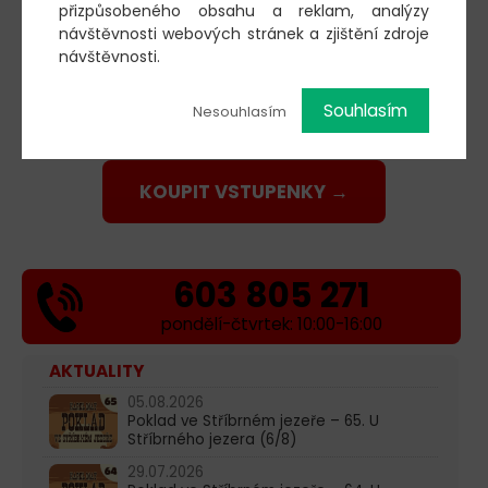
přizpůsobeného obsahu a reklam, analýzy
návštěvnosti webových stránek a zjištění zdroje
návštěvnosti.
Souhlasím
Nesouhlasím
KOUPIT VSTUPENKY →
603 805 271
pondělí-čtvrtek: 10:00-16:00
AKTUALITY
05.08.2026
Poklad ve Stříbrném jezeře – 65. U
Stříbrného jezera (6/8)
29.07.2026