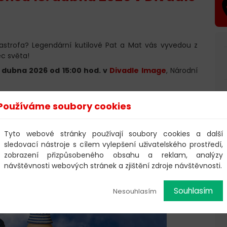
tastrofa? Legendární kutilové Pat a Mat vás vyvedou z
c světa!
. dubna 2026 od 15:00 hod. v
Divadle Image
, Národní
í si písknout a pohroma je na cestě. A je to!
Používáme soubory cookies
Tyto webové stránky používají soubory cookies a další
sledovací nástroje s cílem vylepšení uživatelského prostředí,
zobrazení přizpůsobeného obsahu a reklam, analýzy
návštěvnosti webových stránek a zjištění zdroje návštěvnosti.
Souhlasím
Nesouhlasím