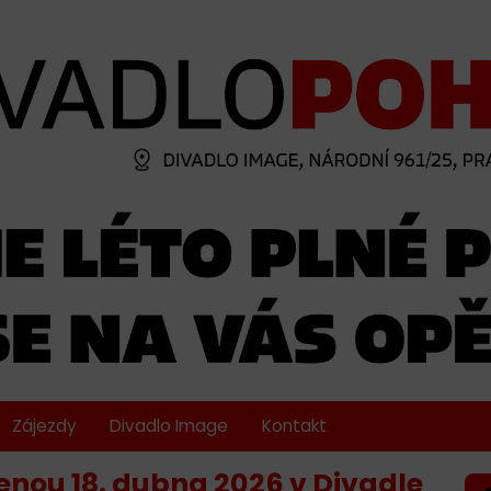
Zájezdy
Divadlo Image
Kontakt
enou 18. dubna 2026 v Divadle