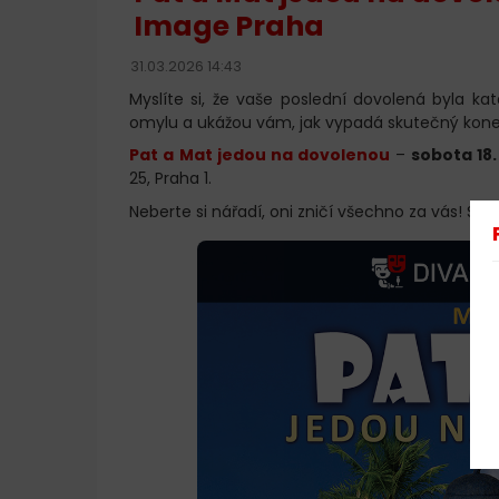
Image Praha
31.03.2026 14:43
Myslíte si, že vaše poslední dovolená byla ka
omylu a ukážou vám, jak vypadá skutečný kone
Pat a Mat jedou na dovolenou
–
sobota 18
25, Praha 1.
Neberte si nářadí, oni zničí všechno za vás! Stač