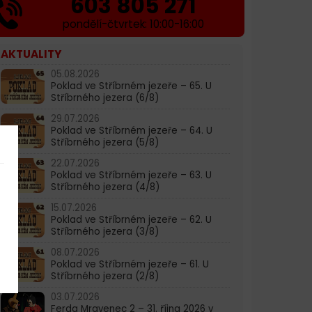
603 805 271
pondělí-čtvrtek: 10:00-16:00
AKTUALITY
05.08.2026
Poklad ve Stříbrném jezeře – 65. U
Stříbrného jezera (6/8)
29.07.2026
Poklad ve Stříbrném jezeře – 64. U
Stříbrného jezera (5/8)
22.07.2026
Poklad ve Stříbrném jezeře – 63. U
Stříbrného jezera (4/8)
15.07.2026
Poklad ve Stříbrném jezeře – 62. U
Stříbrného jezera (3/8)
08.07.2026
Poklad ve Stříbrném jezeře – 61. U
Stříbrného jezera (2/8)
03.07.2026
Ferda Mravenec 2 – 31. října 2026 v