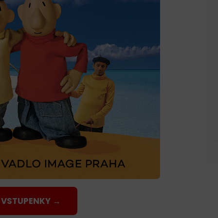
 VSTUPENKY →