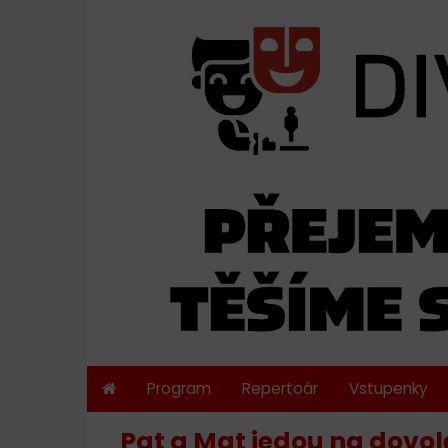
Program
Repertoár
Vstupenky
Pat a Mat jedou na dovol