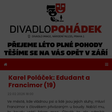
Karel Poláček: Edudant a
Francimor (19)
22.02.2026 18:00
Ve městě, kde vládnou psi a lidé jsou jejich sluhy, mluví
Francimor s člověkem přivázaným u boudy. Nabízí mu,
že kouzly vrátí lidem moc. Člověk to ale odmítá;