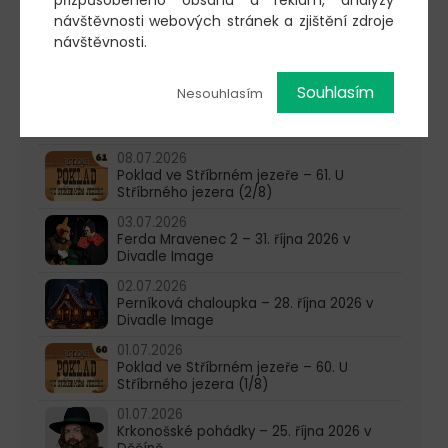
přizpůsobeného obsahu a reklam, analýzy
Stříbrného jezera (5/8)
návštěvnosti webových stránek a zjištění zdroje
22.07.2026
návštěvnosti.
Poklad ve Stříbrném jezeře – 63. U
Stříbrného jezera (4/8)
Souhlasím
Nesouhlasím
15.07.2026
Poklad ve Stříbrném jezeře – 62. U
Stříbrného jezera (3/8)
08.07.2026
Poklad ve Stříbrném jezeře – 61. U
Stříbrného jezera (2/8)
03.07.2026
Ferda Mravenec 2 – 31. října 2026 v
Divadle Image
02.07.2026
Perníková chaloupka – 28. října 2026 v
Divadle Image
01.07.2026
Poklad ve Stříbrném jezeře – 60. U
Stříbrného jezera (1/8)
01.07.2026
Krkonošské pohádky – 25. října 2026 v