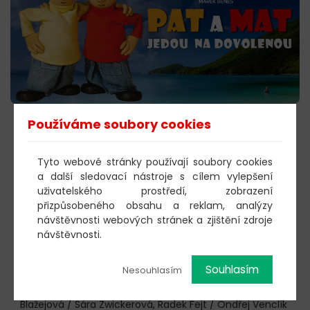
Používáme soubory cookies
KOUPIT VSTUPENKY →
Tyto webové stránky používají soubory cookies
a další sledovací nástroje s cílem vylepšení
19.4.2026 11:00 neděle –
Ať žijí duchové!
uživatelského prostředí, zobrazení
Legendární filmový příběh ožívá na jevišti! Pohádkový
přizpůsobeného obsahu a reklam, analýzy
muzikál plný kouzel, humoru a nestárnoucích hitů dua
návštěvnosti webových stránek a zjištění zdroje
Zdeněk Svěrák a Jaroslav Uhlíř.
návštěvnosti.
Hrají:
Patrik Vojtíšek / Rostislav Trtík, Izabela Jati / Lucie
Brzáková, Matěj Maruš / David Depta, Elis Ochmanová /
Souhlasím
Nesouhlasím
Nikol Štefanová, Jiří Krejčí / Jiří Kůdela, Kristýna Žďánská
/ Sára Cichá, Kryštof Nohýnek / Václav Krátký, Nikola
Blažejová / Sára Zwickerová, Radek Fejt / Ondřej Venclík