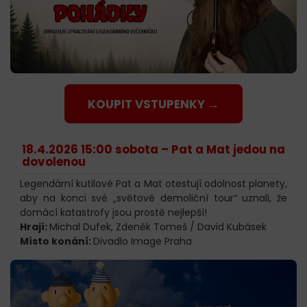
KOUPIT VSTUPENKY →
18.4.2026 15:00 sobota –
Pat a Mat jedou na
dovolenou
Legendární kutilové Pat a Mat otestují odolnost planety,
aby na konci své „světové demoliční tour“ uznali, že
domácí katastrofy jsou prostě nejlepší!
Hrají:
Michal Dufek, Zdeněk Tomeš / David Kubásek
Místo konání:
Divadlo Image Praha