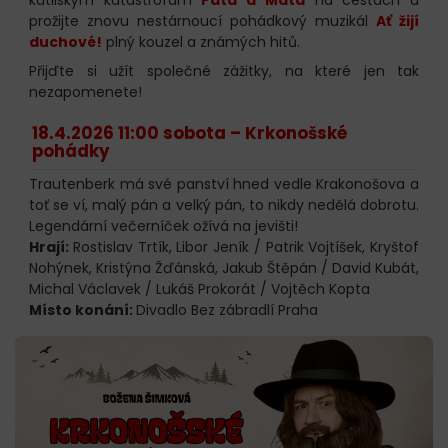
prožijte znovu nestárnoucí pohádkový muzikál
Ať žijí
duchové!
plný kouzel a známých hitů.
Přijďte si užít společné zážitky, na které jen tak
nezapomenete!
18.4.2026 11:00 sobota –
Krkonošské
pohádky
Trautenberk má své panství hned vedle Krakonošova a
toť se ví, malý pán a velký pán, to nikdy nedělá dobrotu.
Legendární večerníček ožívá na jevišti!
Hrají:
Rostislav Trtík, Libor Jeník / Patrik Vojtíšek, Kryštof
Nohýnek, Kristýna Žďánská, Jakub Štěpán / David Kubát,
Michal Václavek / Lukáš Prokorát / Vojtěch Kopta
Místo konání:
Divadlo Bez zábradlí Praha