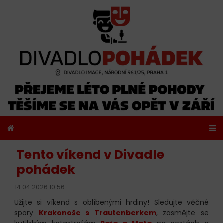
Tento víkend v Divadle
pohádek
14.04.2026 10:56
Užijte si víkend s oblíbenými hrdiny! Sledujte věčné
spory
Krakonoše s Trautenberkem
, zasmějte se
kutilským katastrofám
Pata a Mata
na cestách a