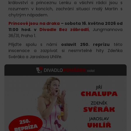
království a princeznu Lenku a všichni rádci jsou s
rozumem v koncích, zachrání situaci malý Martin s
chytrým nápadem.
Princové jsou na draka
– sobota 16. května 2026 od
11:00 hod. v
Divadle Bez zábradlí
, Jungmannova
36/31, Praha 1.
Přijďte spolu s námi
oslavit 250. reprízu
této
inscenace a zazpívat si nesmrtelné hity Zdeňka
Svěráka a Jaroslava Uhlíře.