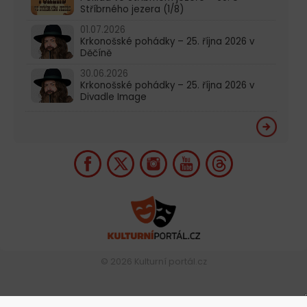
Stříbrného jezera (1/8)
01.07.2026
Krkonošské pohádky – 25. října 2026 v
Děčíně
30.06.2026
Krkonošské pohádky – 25. října 2026 v
Divadle Image
© 2026
Kulturní portál.cz