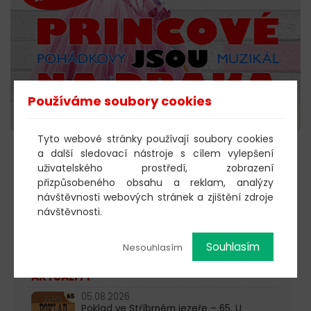
Používáme soubory cookies
Tyto webové stránky používají soubory cookies
a další sledovací nástroje s cílem vylepšení
KOUPIT VSTUPENKY →
uživatelského prostředí, zobrazení
přizpůsobeného obsahu a reklam, analýzy
návštěvnosti webových stránek a zjištění zdroje
návštěvnosti.
603 805 271
Souhlasím
pondělí-čtvrtek: 10:00-16:00
Nesouhlasím
AKTUALITY
05.08.2026
Poklad ve Stříbrném jezeře – 65. U